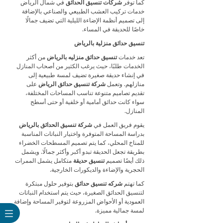
كما توفر
شركات تنسيق الحدائق
في شمال الرياض
خدمات تركيب العشب الطبيعي والصناعي بالإضافة
إلى تصميم أنظمة الإضاءة الليلية التي تضيف جمالًا
خاصًا للحديقة في المساء.
تنسيق حدائق منزلية بالرياض
تعد خدمات
تنسيق حدائق منزليه بالرياض
من أكثر
الخدمات طلبًا، حيث يرغب الكثير من أصحاب المنازل
في إنشاء حديقة صغيرة تضيف لمسة طبيعية إلى
منازلهم. وتعمل
شركة تنسيق حدائق الرياض
على
تقديم تصاميم متنوعة تناسب المساحات المختلفة،
سواء كانت حدائق أمامية أو خلفية أو حتى أسطح
المنازل.
يقوم فريق العمل في
شركة تنسيق الحدائق بالرياض
بدراسة المساحة المتوفرة واختيار النباتات المناسبة
للمناخ المحلي، كما يتم تصميم المسطحات الخضراء
بطريقة تجعل الحديقة تبدو أكبر وأكثر جمالًا. ويشمل
ذلك أيضًا تصميم
تنسيق حديقة
متكامل يشمل الممرات
الحجرية والإضاءة والديكورات الخارجية.
كما تهتم
شركه تنسيق حدائق
بتوفير حلول مبتكرة
لتنسيق الحدائق الصغيرة، حيث يتم استخدام النباتات
العمودية أو الأحواض المزروعة لتوفير المساحة وإضافة
لمسة جمالية مميزة.