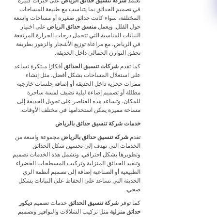
تعتمد
شركة تنسيق حدائق الرياض
على خبرات كبيرة
في تصميم الحدائق بما يتناسب مع طبيعة المساحات
المختلفة، سواء كانت حدائق صغيرة أو مساحات واسعة
حول الفلل. ويعمل
منسق حدائق الرياض
على اختيار
النباتات المناسبة التي تتحمل درجات الحرارة المرتفعة
في الرياض، مع مراعاة توزيع الأشجار والزهور بطريقة
تحقق التوازن الجمالي داخل الحديقة.
كما تقدم
شركات تنسيق الحدائق
أفكارًا مبتكرة تساعد
على استغلال المساحات بشكل أفضل، مثل إنشاء
ممرات حجرية داخل الحديقة أو إضافة جلسات خارجية
مظللة أو تصميم إضاءة ليلية تضيف لمسة ساحرة
للمكان. وتساعد هذه العناصر على تحويل الحديقة إلى
مساحة مميزة يمكن استخدامها في مختلف الأوقات.
خدمات شركة تنسيق حدائق بالرياض
تقدم
شركه تنسيق حدائق بالرياض
مجموعة واسعة من
الخدمات التي تهدف إلى تحسين شكل الحدائق
وتطويرها بشكل احترافي. وتشمل هذه الخدمات تصميم
وتنفيذ الحدائق المنزلية وتركيب المسطحات الخضراء
الطبيعية أو الصناعية إضافة إلى تصميم أنظمة الري
الحديثة التي تساعد على الحفاظ على النباتات بشكل
صحي.
كما توفر
شركة تنسيق الحدائق
خدمات تصميم
ديكور
حدائق منزلية
مثل تركيب الشلالات والنوافير وتصميم