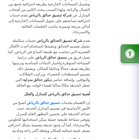
وتجميل المساحات الخارجية بطريقة احترافية تجمع بين
الجمال والراحة. ولهذا السبب يبحث الكثير من أصحاب
المنازل عن
شركة تنسيق حدائق بالرياض
تقدم خدمات
احترافية تساعدهم على تحويل المساحات الخارجية إلى
أماكن مريحة ومميزة تناسب الجلسات العائلية
والاسترخاء.
تقدم
شركة تنسيق الحدائق بالرياض
خدمات متكاملة
تشمل تصميم الحدائق وتنفيذها باستخدام أحدث الأفكار
العصرية التي تتناسب مع طبيعة المناخ في الرياض. كما
يعمل فريق من
منسق حدائق الرياض
على دراسة
المساحة المتوفرة واختيار النباتات المناسبة وترتيبها
بطريقة تضيف جمالًا وتناغمًا للمكان. ويشمل ذلك
تصميم المسطحات الخضراء، وتركيب الشلالات
والنوافير، وإضافة عناصر
ديكور حدائق منزلية
التي
تجعل الحديقة مكانًا مثاليًا لقضاء الوقت مع العائلة.
أهمية تنسيق حدائق بالرياض للمنازل والفلل
إن الاهتمام بخدمات
تنسيق حدائق بالرياض
أصبح من
الأمور الأساسية في تصميم المنازل الحديثة، حيث
تساعد الحديقة على تحسين المظهر العام للمنزل
وتوفير مساحة طبيعية جميلة يمكن استخدامها للجلوس
والاسترخاء. كما أن وجود حديقة مصممة بشكل احترافي
يضيف قيمة جمالية للمكان ويجعله أكثر راحة وجاذبية.