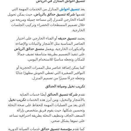
تنسيق أحواش المنازل في الرياض
يعد
تنسيق احواش
المنازل من الخدمات المهمة التي
تقدمها
شركة تنسيق حدائق بالرياض
، حيث يمكن تحويل
الفناء الخارجي للمنزل إلى مساحة جميلة ومريحة من
خلال تصميم المسطحات الخضراء وتركيب الجلسات
الخارجية.
يعتمد
تنسيق حديقه
أو الفناء الخارجي على اختيار
العناصر المناسبة مثل الأشجار والنباتات والإضاءة
والديكورات الخارجية. ويعمل
منسق حدائق الرياض
على تنفيذ التصميم بطريقة متناسقة تضيف جمالًا
للمكان وتجعله مناسبًا للاستخدام اليومي.
كما يمكن إضافة عناصر مثل الممرات الحجرية أو
النوافير الصغيرة التي تعطي الحوش مظهرًا جذابًا
وتجعله جزءًا مميزًا من تصميم المنزل.
تكريب نخيل وصيانة الحدائق
تقدم
شركة تنسيق الحدائق
أيضًا خدمات العناية
بالأشجار والنخيل، ومن أبرز هذه الخدمات
تكريب نخيل
الذي يعد من العمليات المهمة للحفاظ على صحة النخلة
وتحسين شكلها. حيث يقوم فريق متخصص بإزالة
السعف الجاف وتنظيف النخلة بطريقة احترافية تساعد
على نموها بشكل صحي.
كما تقدم
مؤسسة تنسيق حدائق
خدمات الصيانة الدورية