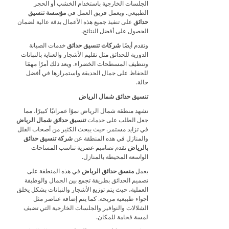
الجلسات الخارجية باستخدام الخشب أو الحجر
الطبيعي. ويعمل فريق العمل في
مؤسسة تنسيق
حدائق
على تنفيذ جميع هذه الأعمال بدقة عالية لضمان
الحصول على أفضل النتائج.
وتقدم أيضًا
شركات تنسيق حدائق
خدمات الصيانة
الدورية للحدائق مثل تقليم الأشجار والعناية بالنباتات
وتنظيف المسطحات الخضراء. ويعد ذلك أمرًا مهمًا
للحفاظ على جمال الحديقة واستمرارها في أفضل
حالة.
تنسيق حدائق شمال الرياض
تشهد منطقة شمال الرياض نموًا عمرانيًا كبيرًا، مما
جعل الطلب على خدمات
تنسيق حدائق شمال الرياض
في تزايد مستمر. حيث يبحث الكثير من أصحاب الفلل
والمنازل في هذه المنطقة عن
شركة تنسيق حدائق
بالرياض
تقدم تصاميم عصرية تناسب المساحات
الواسعة المحيطة بالمنازل.
يعمل
منسق حدائق الرياض
في هذه المنطقة على
تصميم الحدائق بطريقة تجمع بين الجمال والوظيفة
العملية، حيث يتم توزيع الأشجار والنباتات بشكل يخلق
أجواء طبيعية مريحة. كما يتم إضافة عناصر مثل
الشلالات والنوافير والجلسات الخارجية التي تضيف
لمسة فخامة للمكان.