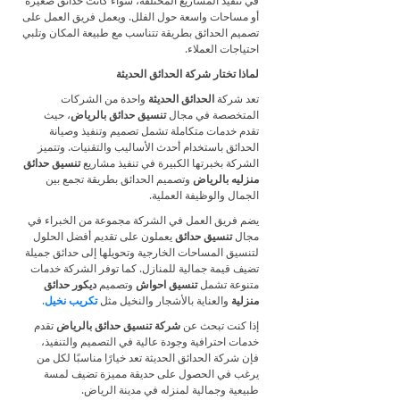
في تنفيذ المشاريع المختلفة، سواء كانت حدائق صغيرة
أو مساحات واسعة حول الفلل. ويعمل فريق العمل على
تصميم الحدائق بطريقة تتناسب مع طبيعة المكان وتلبي
احتياجات العملاء.
لماذا تختار شركة الحدائق الحديثة
تعد شركة
الحدائق الحديثة
واحدة من الشركات
المتخصصة في مجال
تنسيق حدائق بالرياض
، حيث
تقدم خدمات متكاملة تشمل تصميم وتنفيذ وصيانة
الحدائق باستخدام أحدث الأساليب والتقنيات. وتتميز
الشركة بخبرتها الكبيرة في تنفيذ مشاريع
تنسيق حدائق
منزليه بالرياض
وتصميم الحدائق بطريقة تجمع بين
الجمال والوظيفة العملية.
يضم فريق العمل في الشركة مجموعة من الخبراء في
مجال
تنسيق حدائق
يعملون على تقديم أفضل الحلول
لتنسيق المساحات الخارجية وتحويلها إلى حدائق جميلة
تضيف قيمة جمالية للمنازل. كما توفر الشركة خدمات
متنوعة تشمل
تنسيق احواش
وتصميم
ديكور حدائق
منزلية
والعناية بالأشجار والنخيل مثل
تكريب نخيل
.
إذا كنت تبحث عن
شركة تنسيق حدائق بالرياض
تقدم
خدمات احترافية وجودة عالية في التصميم والتنفيذ،
فإن شركة الحدائق الحديثة تعد خيارًا مناسبًا لكل من
يرغب في الحصول على حديقة مميزة تضيف لمسة
طبيعية وجمالية لمنزله في مدينة الرياض.