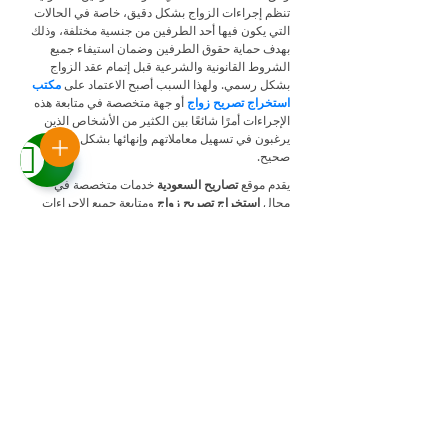
تنظم إجراءات الزواج بشكل دقيق، خاصة في الحالات
التي يكون فيها أحد الطرفين من جنسية مختلفة، وذلك
بهدف حماية حقوق الطرفين وضمان استيفاء جميع
الشروط القانونية والشرعية قبل إتمام عقد الزواج
بشكل رسمي. ولهذا السبب أصبح الاعتماد على
مكتب
استخراج تصريح زواج
أو جهة متخصصة في متابعة هذه
الإجراءات أمرًا شائعًا بين الكثير من الأشخاص الذين
يرغبون في تسهيل معاملاتهم وإنهائها بشكل قانوني
صحيح.
يقدم موقع
تصاريح السعودية
خدمات متخصصة في
مجال
استخراج تصريح زواج
ومتابعة جميع الإجراءات
المرتبطة بالحصول على التصاريح والموافقات
الرسمية، حيث يعمل الموقع كـ
مكتب تصريح زواج
يقدم
خدمات احترافية تساعد العملاء على إنهاء معاملاتهم
بسرعة ودقة. ويعتمد الموقع على فريق من
المتخصصين يشمل
معقب تصريح زواج
و
محامي
استخراج تصريح زواج
لديهم خبرة واسعة في التعامل
مع الأنظمة الحكومية داخل المملكة، مما يضمن تنفيذ
الإجراءات بطريقة صحيحة وفق القوانين المعمول بها.
كما يقدم الموقع خدمات متنوعة تشمل متابعة طلبات
موافقة زواج
سواء داخل المملكة أو في حالات
موافقة
زواج من الخارج
، بالإضافة إلى تقديم الاستشارات
القانونية المتعلقة بالزواج من الأجانب داخل المملكة
العربية السعودية.