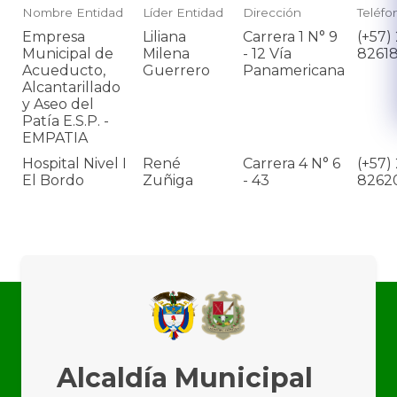
Nombre Entidad
Líder Entidad
Dirección
Teléfo
Empresa
Liliana
Carrera 1 N° 9
(+57)
Municipal de
Milena
- 12 Vía
8261
Acueducto,
Guerrero
Panamericana
Alcantarillado
y Aseo del
Patía E.S.P. -
EMPATIA
Hospital Nivel I
René
Carrera 4 N° 6
(+57)
El Bordo
Zuñiga
- 43
8262
Alcaldía Municipal